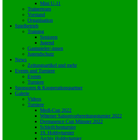
Mini U-11
Trainerteam
Vorstand
Organisation
Spielbetrieb
Training
Senioren
Jugend
Gastspieler/-innen
Jugendschutz
News
Zeitungsartikel und mehr
Events und Turniere
Events
Turniere
Sponsoren & Kooperationspartner
Galerie
Videos
Turniere
Medl-Cup 2022
Wittener Saisonvorbereitungsturnier 2022
Dermasence Cup Münster 2022
Schleifchenturnier
19. Hobbyturnier
Archiv Hobbyturnier