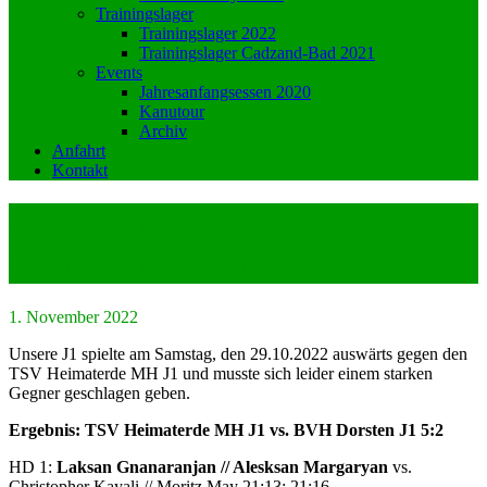
Trainingslager
Trainingslager 2022
Trainingslager Cadzand-Bad 2021
Events
Jahresanfangsessen 2020
Kanutour
Archiv
Anfahrt
Kontakt
J1 verliert gegen den TSV
Heimaterde MH J1
1. November 2022
Unsere J1 spielte am Samstag, den 29.10.2022 auswärts gegen den
TSV Heimaterde MH J1 und musste sich leider einem starken
Gegner geschlagen geben.
Ergebnis: TSV Heimaterde MH J1 vs. BVH Dorsten J1 5:2
HD 1:
Laksan Gnanaranjan // Alesksan Margaryan
vs.
Christopher Kayali // Moritz May 21:13; 21:16