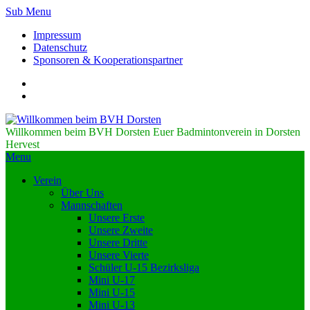
Sub Menu
Impressum
Datenschutz
Sponsoren & Kooperationspartner
Willkommen beim BVH Dorsten
Euer Badmintonverein in Dorsten
Hervest
Menu
Verein
Über Uns
Mannschaften
Unsere Erste
Unsere Zweite
Unsere Dritte
Unsere Vierte
Schüler U-15 Bezirksliga
Mini U-17
Mini U-15
Mini U-13