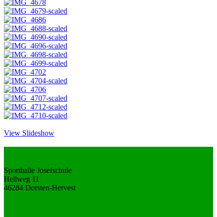
View Slideshow
Unsere Anschrift
Sporthalle Josefschule
Hellweg 11
46284 Dorsten-Hervest