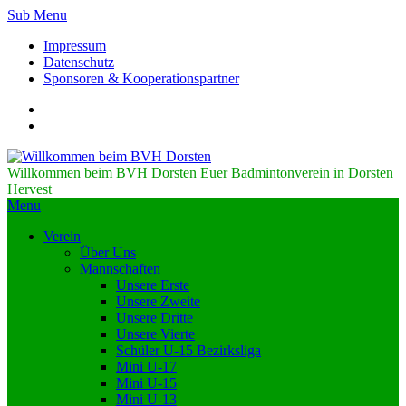
Sub Menu
Impressum
Datenschutz
Sponsoren & Kooperationspartner
Willkommen beim BVH Dorsten
Euer Badmintonverein in Dorsten
Hervest
Menu
Verein
Über Uns
Mannschaften
Unsere Erste
Unsere Zweite
Unsere Dritte
Unsere Vierte
Schüler U-15 Bezirksliga
Mini U-17
Mini U-15
Mini U-13