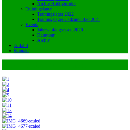
Archiv Hobbyturnier
Trainingslager
Trainingslager 2022
Trainingslager Cadzand-Bad 2021
Events
Jahresanfangsessen 2020
Kanutour
Archiv
Anfahrt
Kontakt
Archiv Hobbyturnier