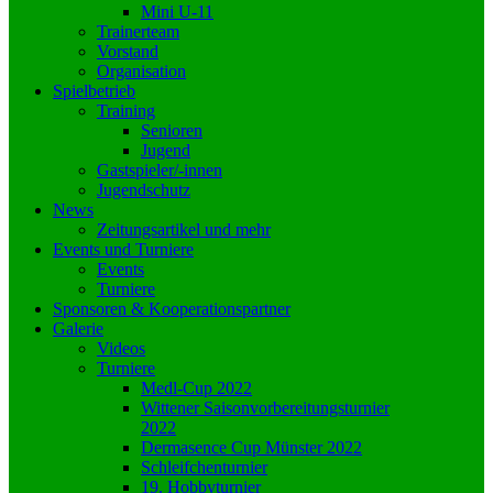
Mini U-11
Trainerteam
Vorstand
Organisation
Spielbetrieb
Training
Senioren
Jugend
Gastspieler/-innen
Jugendschutz
News
Zeitungsartikel und mehr
Events und Turniere
Events
Turniere
Sponsoren & Kooperationspartner
Galerie
Videos
Turniere
Medl-Cup 2022
Wittener Saisonvorbereitungsturnier
2022
Dermasence Cup Münster 2022
Schleifchenturnier
19. Hobbyturnier