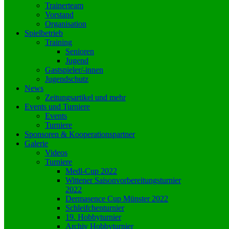
Trainerteam
Vorstand
Organisation
Spielbetrieb
Training
Senioren
Jugend
Gastspieler/-innen
Jugendschutz
News
Zeitungsartikel und mehr
Events und Turniere
Events
Turniere
Sponsoren & Kooperationspartner
Galerie
Videos
Turniere
Medl-Cup 2022
Wittener Saisonvorbereitungsturnier
2022
Dermasence Cup Münster 2022
Schleifchenturnier
19. Hobbyturnier
Archiv Hobbyturnier