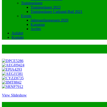
Trainingslager
Trainingslager 2022
Trainingslager Cadzand-Bad 2021
Events
Jahresanfangsessen 2020
Kanutour
Archiv
Anfahrt
Kontakt
Dermasence Cup Münster 2022
View Slideshow
Unsere Anschrift