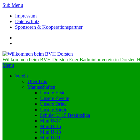
Sub Menu
Impressum
Datenschutz
Sponsoren & Kooperationspartner
Willkommen beim BVH Dorsten
Euer Badmintonverein in Dorsten H
Menu
Verein
Über Uns
Mannschaften
Unsere Erste
Unsere Zweite
Unsere Dritte
Unsere Vierte
Schüler U-15 Bezirksliga
Mini U-17
Mini U-15
Mini U-13
Mini U-11