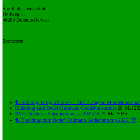
Sporthalle Josefschule
Hellweg 11
46284 Dorsten-Hervest
Sponsoren:
News
🏸 Achtung, fertig, SMASH! – Das 2. Jugend Mini-Mannschafts
Einladung zum Detlef-Hußmann-Gedächtnisturnier
29. Mai 20
BVH Dorsten – Saisonergebnisse 2025/26
29. Mai 2026
🏸 Einladung zum Detlef-Hußmann-Gedächtniscup 2025! 🏆
Monatsbeiträge