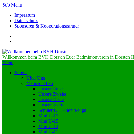
Sub Menu
Impressum
Datenschutz
Sponsoren & Kooperationspartner
Willkommen beim BVH Dorsten
Euer Badmintonverein in Dorsten H
Menu
Verein
Über Uns
Mannschaften
Unsere Erste
Unsere Zweite
Unsere Dritte
Unsere Vierte
Schüler U-15 Bezirksliga
Mini U-17
Mini U-15
Mini U-13
Mini U-11