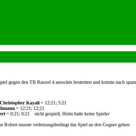
achholspiel den TB Rauxel 4 klar
el gegen den TB Rauxel 4 auswärts bestreiten und konnte nach spanne
 Christopher Kayali
= 12:21; 5:21
ichmann
= 12:21; 12:21
ert
= 0:21; 0:21 nicht gespielt, Heim hatte keine Spieler
n Robert musste verletzungsbedingt das Spiel an den Gegner geben