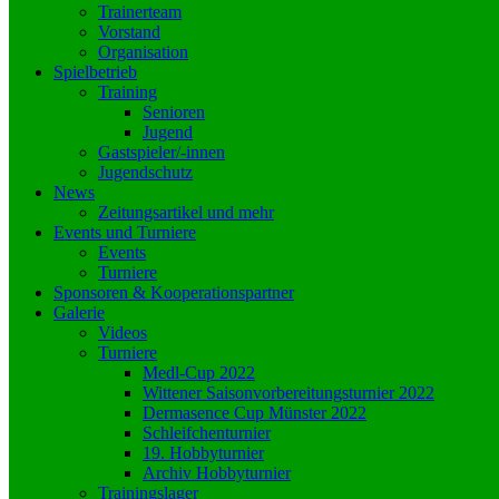
Trainerteam
Vorstand
Organisation
Spielbetrieb
Training
Senioren
Jugend
Gastspieler/-innen
Jugendschutz
News
Zeitungsartikel und mehr
Events und Turniere
Events
Turniere
Sponsoren & Kooperationspartner
Galerie
Videos
Turniere
Medl-Cup 2022
Wittener Saisonvorbereitungsturnier 2022
Dermasence Cup Münster 2022
Schleifchenturnier
19. Hobbyturnier
Archiv Hobbyturnier
Trainingslager