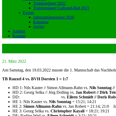
Trainingslager 2022
Trainingslager Cadzand-Bad 2021
Events
Jahresanfangsessen 2020
Kanutour
Archiv
Anfahrt
Kontakt
Die 1. Mannschaft besiegte im N
21. März 2022
Am Samstag, den 19.03.2022 musste die 1. Mannschaft das Nachholspi
TB Rauxel 4 vs. BVH Dorsten 1 = 1:7
HD 1: Nils Kauter // Simon Allmann-Rahn vs.
Nils Sonntag //
HD 2: Georg Selka // Jörg Dolling vs.
Jan Robert // Dirk Te
DD: vs.
Eileen Schmidt // Doris Rob
HE 1: Nils Kauter vs.
Nils Sonntag
= 15:21; 14:21
HE 2:
Simon Allmann-Rahn
vs. Jan Robert = 21:14; 21:0 Ja
HE 3: Georg Selka vs.
Christopher Kayali
= 18:21; 19:21
DE: Nadine Weil vs.
Eileen Schmidt
= 3:21; 10:21