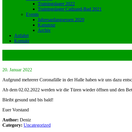
Trainingslager 2022
Trainingslager Cadzand-Bad 2021
Events
Jahresanfangsessen 2020
Kanutour
Archiv
Anfahrt
Kontakt
Training bis zum 30.01.2022 entf
20. Januar 2022
Aufgrund mehrerer Coronafälle in der Halle haben wir uns dazu entsc
Ab dem 02.02.2022 werden wir die Türen wieder öffnen und den Bet
Bleibt gesund und bis bald!
Euer Vorstand
Author:
Deniz
Category:
Uncategorized