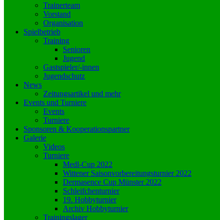
Trainerteam
Vorstand
Organisation
Spielbetrieb
Training
Senioren
Jugend
Gastspieler/-innen
Jugendschutz
News
Zeitungsartikel und mehr
Events und Turniere
Events
Turniere
Sponsoren & Kooperationspartner
Galerie
Videos
Turniere
Medl-Cup 2022
Wittener Saisonvorbereitungsturnier 2022
Dermasence Cup Münster 2022
Schleifchenturnier
19. Hobbyturnier
Archiv Hobbyturnier
Trainingslager