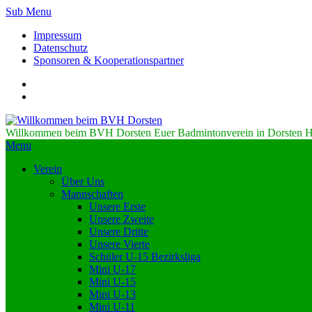
Sub Menu
Impressum
Datenschutz
Sponsoren & Kooperationspartner
Willkommen beim BVH Dorsten
Euer Badmintonverein in Dorsten H
Menu
Verein
Über Uns
Mannschaften
Unsere Erste
Unsere Zweite
Unsere Dritte
Unsere Vierte
Schüler U-15 Bezirksliga
Mini U-17
Mini U-15
Mini U-13
Mini U-11