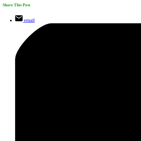
Share This Post
email