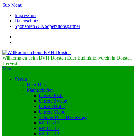
Sub Menu
Impressum
Datenschutz
Sponsoren & Kooperationspartner
Willkommen beim BVH Dorsten
Euer Badmintonverein in Dorsten
Hervest
Menu
Verein
Über Uns
Mannschaften
Unsere Erste
Unsere Zweite
Unsere Dritte
Unsere Vierte
Schüler U-15 Bezirksliga
Mini U-17
Mini U-15
Mini U-13