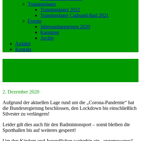
Trainingslager
Trainingslager 2022
Trainingslager Cadzand-Bad 2021
Events
Jahresanfangsessen 2020
Kanutour
Archiv
Anfahrt
Kontakt
Covid-19 Pandemie verlängert
den aktuellen Lockdown
2. Dezember 2020
Aufgrund der aktuellen Lage rund um die „Corona-Pandemie“ hat
die Bundesregierung beschlossen, den Lockdown bis einschließlich
Silvester zu verlängern!
Leider gilt dies auch für den Badmintonsport – somit bleiben die
Sporthallen bis auf weiteres gesperrt!
Um den Kindern und Jugendlichen weiterhin ein „angemessenes“