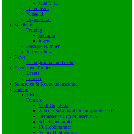
Mini U-11
Trainerteam
Vorstand
Organisation
Spielbetrieb
Training
Senioren
Jugend
Gastspieler/-innen
Jugendschutz
News
Zeitungsartikel und mehr
Events und Turniere
Events
Turniere
Sponsoren & Kooperationspartner
Galerie
Videos
Turniere
Medl-Cup 2022
Wittener Saisonvorbereitungsturnier 2022
Dermasence Cup Münster 2022
Schleifchenturnier
19. Hobbyturnier
Archiv Hobbyturnier