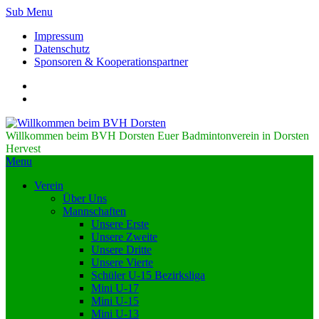
Sub Menu
Impressum
Datenschutz
Sponsoren & Kooperationspartner
Willkommen beim BVH Dorsten
Euer Badmintonverein in Dorsten
Hervest
Menu
Verein
Über Uns
Mannschaften
Unsere Erste
Unsere Zweite
Unsere Dritte
Unsere Vierte
Schüler U-15 Bezirksliga
Mini U-17
Mini U-15
Mini U-13