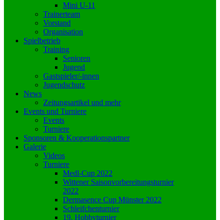
Mini U-11
Trainerteam
Vorstand
Organisation
Spielbetrieb
Training
Senioren
Jugend
Gastspieler/-innen
Jugendschutz
News
Zeitungsartikel und mehr
Events und Turniere
Events
Turniere
Sponsoren & Kooperationspartner
Galerie
Videos
Turniere
Medl-Cup 2022
Wittener Saisonvorbereitungsturnier
2022
Dermasence Cup Münster 2022
Schleifchenturnier
19. Hobbyturnier