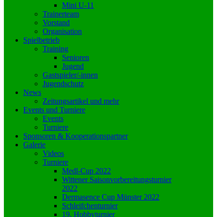
Mini U-11
Trainerteam
Vorstand
Organisation
Spielbetrieb
Training
Senioren
Jugend
Gastspieler/-innen
Jugendschutz
News
Zeitungsartikel und mehr
Events und Turniere
Events
Turniere
Sponsoren & Kooperationspartner
Galerie
Videos
Turniere
Medl-Cup 2022
Wittener Saisonvorbereitungsturnier
2022
Dermasence Cup Münster 2022
Schleifchenturnier
19. Hobbyturnier