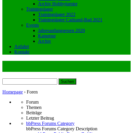
Archiv Hobbyturnier
Trainingslager
Trainingslager 2022
Trainingslager Cadzand-Bad 2021
Events
Jahresanfangsessen 2020
Kanutour
Archiv
Anfahrt
Kontakt
Foren
Suchen
nach:
Homepage
›
Foren
Forum
Themen
Beiträge
Letzter Beitrag
bbPress Forums Category
bbPress Forums Category Description