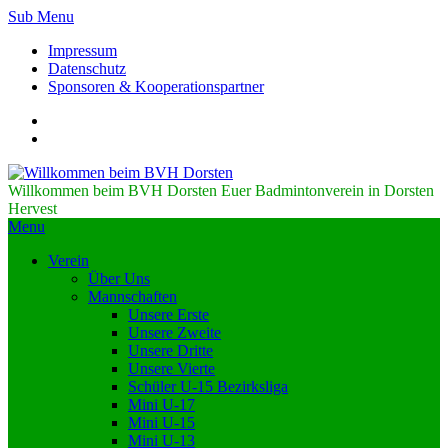
Sub Menu
Impressum
Datenschutz
Sponsoren & Kooperationspartner
Willkommen beim BVH Dorsten
Euer Badmintonverein in Dorsten
Hervest
Menu
Verein
Über Uns
Mannschaften
Unsere Erste
Unsere Zweite
Unsere Dritte
Unsere Vierte
Schüler U-15 Bezirksliga
Mini U-17
Mini U-15
Mini U-13