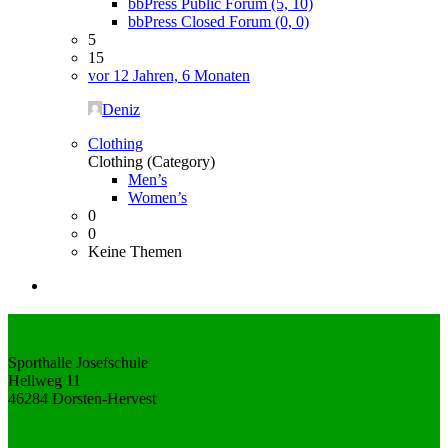
bbPress Public Forum (5, 10)
bbPress Closed Forum (0, 0)
5
15
vor 12 Jahren, 6 Monaten
Deniz
Clothing
Clothing (Category)
Men’s
Women’s
0
0
Keine Themen
Unsere Anschrift
Sporthalle Josefschule
Hellweg 11
46284 Dorsten-Hervest