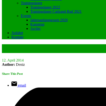
Trainingslager
Trainingslager 2022
Trainingslager Cadzand-Bad 2021
Events
Jahresanfangsessen 2020
Kanutour
Archiv
Anfahrt
Kontakt
Image
12. April 2014
Author:
Deniz
Share This Post
email