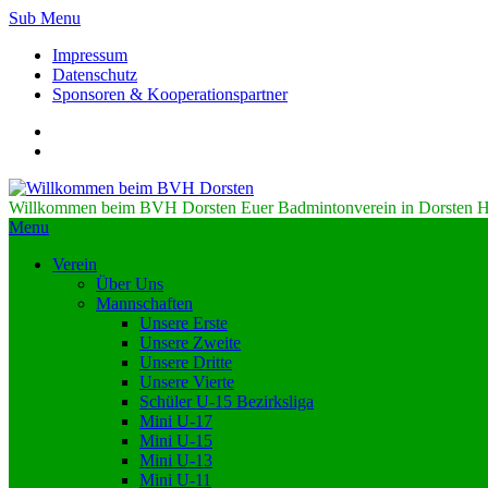
Sub Menu
Impressum
Datenschutz
Sponsoren & Kooperationspartner
Willkommen beim BVH Dorsten
Euer Badmintonverein in Dorsten H
Menu
Verein
Über Uns
Mannschaften
Unsere Erste
Unsere Zweite
Unsere Dritte
Unsere Vierte
Schüler U-15 Bezirksliga
Mini U-17
Mini U-15
Mini U-13
Mini U-11