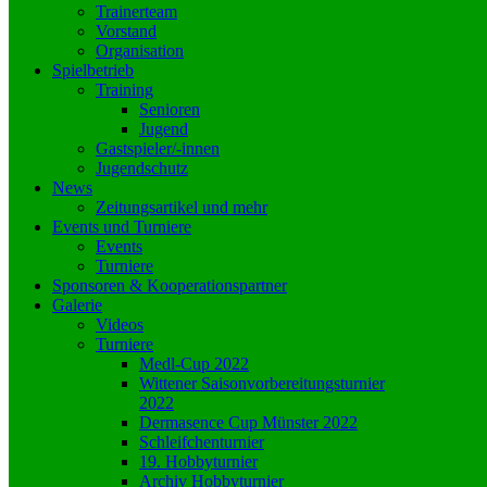
Trainerteam
Vorstand
Organisation
Spielbetrieb
Training
Senioren
Jugend
Gastspieler/-innen
Jugendschutz
News
Zeitungsartikel und mehr
Events und Turniere
Events
Turniere
Sponsoren & Kooperationspartner
Galerie
Videos
Turniere
Medl-Cup 2022
Wittener Saisonvorbereitungsturnier
2022
Dermasence Cup Münster 2022
Schleifchenturnier
19. Hobbyturnier
Archiv Hobbyturnier