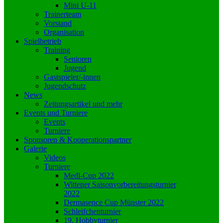
Mini U-11
Trainerteam
Vorstand
Organisation
Spielbetrieb
Training
Senioren
Jugend
Gastspieler/-innen
Jugendschutz
News
Zeitungsartikel und mehr
Events und Turniere
Events
Turniere
Sponsoren & Kooperationspartner
Galerie
Videos
Turniere
Medl-Cup 2022
Wittener Saisonvorbereitungsturnier
2022
Dermasence Cup Münster 2022
Schleifchenturnier
19. Hobbyturnier