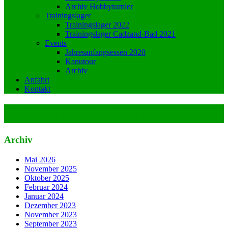
Archiv Hobbyturnier
Trainingslager
Trainingslager 2022
Trainingslager Cadzand-Bad 2021
Events
Jahresanfangsessen 2020
Kanutour
Archiv
Anfahrt
Kontakt
Categories:
Team 3 Links
Archiv
Mai 2026
November 2025
Oktober 2025
Februar 2024
Januar 2024
Dezember 2023
November 2023
September 2023