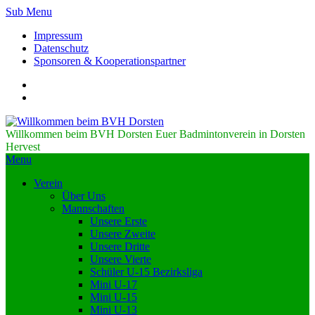
Sub Menu
Impressum
Datenschutz
Sponsoren & Kooperationspartner
Willkommen beim BVH Dorsten
Euer Badmintonverein in Dorsten
Hervest
Menu
Verein
Über Uns
Mannschaften
Unsere Erste
Unsere Zweite
Unsere Dritte
Unsere Vierte
Schüler U-15 Bezirksliga
Mini U-17
Mini U-15
Mini U-13