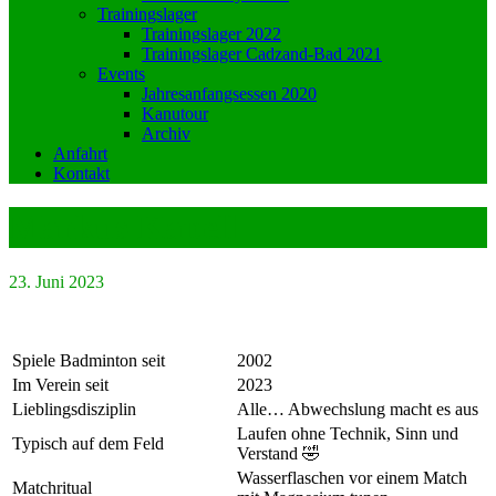
Trainingslager
Trainingslager 2022
Trainingslager Cadzand-Bad 2021
Events
Jahresanfangsessen 2020
Kanutour
Archiv
Anfahrt
Kontakt
Markus Kapell
23. Juni 2023
Spiele Badminton seit
2002
Im Verein seit
2023
Lieblingsdisziplin
Alle… Abwechslung macht es aus
Laufen ohne Technik, Sinn und
Typisch auf dem Feld
Verstand
🤣
Wasserflaschen vor einem Match
Matchritual