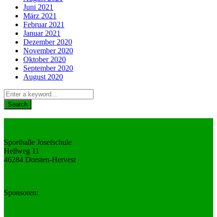
Juni 2021
März 2021
Februar 2021
Januar 2021
Dezember 2020
November 2020
Oktober 2020
September 2020
August 2020
Unsere Anschrift
Sporthalle Josefschule
Hellweg 11
46284 Dorsten-Hervest
Sponsoren: