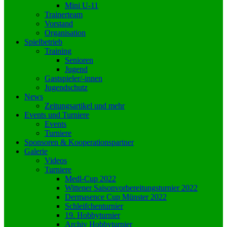
Mini U-11
Trainerteam
Vorstand
Organisation
Spielbetrieb
Training
Senioren
Jugend
Gastspieler/-innen
Jugendschutz
News
Zeitungsartikel und mehr
Events und Turniere
Events
Turniere
Sponsoren & Kooperationspartner
Galerie
Videos
Turniere
Medl-Cup 2022
Wittener Saisonvorbereitungsturnier 2022
Dermasence Cup Münster 2022
Schleifchenturnier
19. Hobbyturnier
Archiv Hobbyturnier