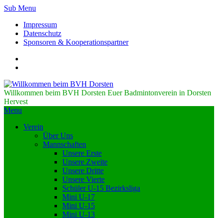
Sub Menu
Impressum
Datenschutz
Sponsoren & Kooperationspartner
Willkommen beim BVH Dorsten
Euer Badmintonverein in Dorsten
Hervest
Menu
Verein
Über Uns
Mannschaften
Unsere Erste
Unsere Zweite
Unsere Dritte
Unsere Vierte
Schüler U-15 Bezirksliga
Mini U-17
Mini U-15
Mini U-13