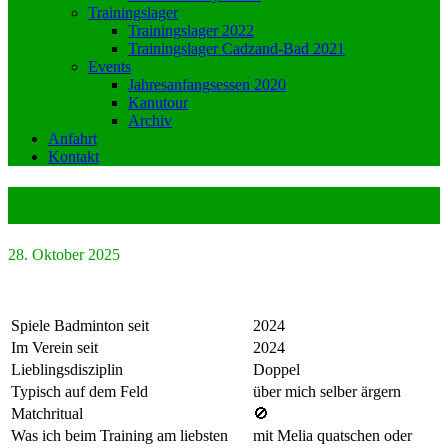
Trainingslager
Trainingslager 2022
Trainingslager Cadzand-Bad 2021
Events
Jahresanfangsessen 2020
Kanutour
Archiv
Anfahrt
Kontakt
Greta Sophie Koob
28. Oktober 2025
Spiele Badminton seit
2024
Im Verein seit
2024
Lieblingsdisziplin
Doppel
Typisch auf dem Feld
über mich selber ärgern
Matchritual
🚫
Was ich beim Training am liebsten
mit Melia quatschen oder