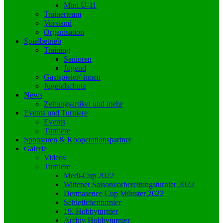
Mini U-11
Trainerteam
Vorstand
Organisation
Spielbetrieb
Training
Senioren
Jugend
Gastspieler/-innen
Jugendschutz
News
Zeitungsartikel und mehr
Events und Turniere
Events
Turniere
Sponsoren & Kooperationspartner
Galerie
Videos
Turniere
Medl-Cup 2022
Wittener Saisonvorbereitungsturnier 2022
Dermasence Cup Münster 2022
Schleifchenturnier
19. Hobbyturnier
Archiv Hobbyturnier