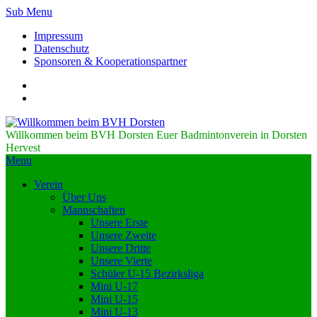
Sub Menu
Impressum
Datenschutz
Sponsoren & Kooperationspartner
Willkommen beim BVH Dorsten
Euer Badmintonverein in Dorsten
Hervest
Menu
Verein
Über Uns
Mannschaften
Unsere Erste
Unsere Zweite
Unsere Dritte
Unsere Vierte
Schüler U-15 Bezirksliga
Mini U-17
Mini U-15
Mini U-13