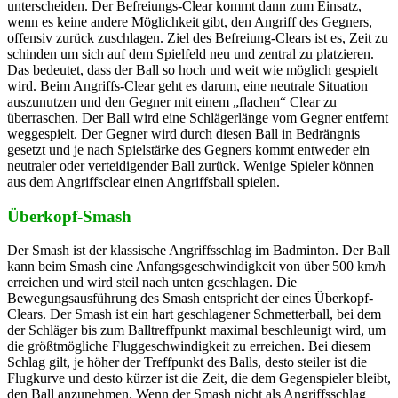
unterscheiden. Der Befreiungs-Clear kommt dann zum Einsatz,
wenn es keine andere Möglichkeit gibt, den Angriff des Gegners,
offensiv zurück zuschlagen. Ziel des Befreiung-Clears ist es, Zeit zu
schinden um sich auf dem Spielfeld neu und zentral zu platzieren.
Das bedeutet, dass der Ball so hoch und weit wie möglich gespielt
wird. Beim Angriffs-Clear geht es darum, eine neutrale Situation
auszunutzen und den Gegner mit einem „flachen“ Clear zu
überraschen. Der Ball wird eine Schlägerlänge vom Gegner entfernt
weggespielt. Der Gegner wird durch diesen Ball in Bedrängnis
gesetzt und je nach Spielstärke des Gegners kommt entweder ein
neutraler oder verteidigender Ball zurück. Wenige Spieler können
aus dem Angriffsclear einen Angriffsball spielen.
Überkopf-Smash
Der Smash ist der klassische Angriffsschlag im Badminton. Der Ball
kann beim Smash eine Anfangsgeschwindigkeit von über 500 km/h
erreichen und wird steil nach unten geschlagen. Die
Bewegungsausführung des Smash entspricht der eines Überkopf-
Clears. Der Smash ist ein hart geschlagener Schmetterball, bei dem
der Schläger bis zum Balltreffpunkt maximal beschleunigt wird, um
die größtmögliche Fluggeschwindigkeit zu erreichen. Bei diesem
Schlag gilt, je höher der Treffpunkt des Balls, desto steiler ist die
Flugkurve und desto kürzer ist die Zeit, die dem Gegenspieler bleibt,
den Ball anzunehmen. Wenn der Smash nicht als Angriffsschlag