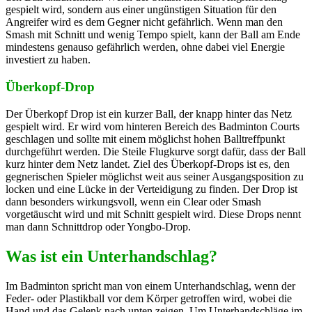
gespielt wird, sondern aus einer ungünstigen Situation für den
Angreifer wird es dem Gegner nicht gefährlich. Wenn man den
Smash mit Schnitt und wenig Tempo spielt, kann der Ball am Ende
mindestens genauso gefährlich werden, ohne dabei viel Energie
investiert zu haben.
Überkopf-Drop
Der Überkopf Drop ist ein kurzer Ball, der knapp hinter das Netz
gespielt wird. Er wird vom hinteren Bereich des Badminton Courts
geschlagen und sollte mit einem möglichst hohen Balltreffpunkt
durchgeführt werden. Die Steile Flugkurve sorgt dafür, dass der Ball
kurz hinter dem Netz landet. Ziel des Überkopf-Drops ist es, den
gegnerischen Spieler möglichst weit aus seiner Ausgangsposition zu
locken und eine Lücke in der Verteidigung zu finden. Der Drop ist
dann besonders wirkungsvoll, wenn ein Clear oder Smash
vorgetäuscht wird und mit Schnitt gespielt wird. Diese Drops nennt
man dann Schnittdrop oder Yongbo-Drop.
Was ist ein Unterhandschlag?
Im Badminton spricht man von einem Unterhandschlag, wenn der
Feder- oder Plastikball vor dem Körper getroffen wird, wobei die
Hand und das Gelenk nach unten zeigen. Um Unterhandschläge im