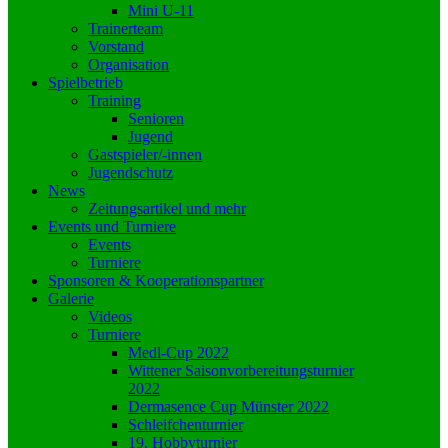
Mini U-11
Trainerteam
Vorstand
Organisation
Spielbetrieb
Training
Senioren
Jugend
Gastspieler/-innen
Jugendschutz
News
Zeitungsartikel und mehr
Events und Turniere
Events
Turniere
Sponsoren & Kooperationspartner
Galerie
Videos
Turniere
Medl-Cup 2022
Wittener Saisonvorbereitungsturnier
2022
Dermasence Cup Münster 2022
Schleifchenturnier
19. Hobbyturnier