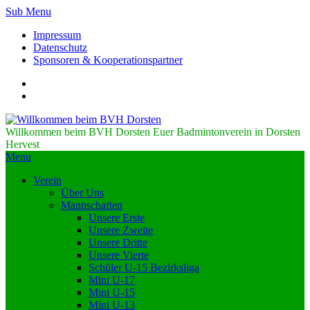
Sub Menu
Impressum
Datenschutz
Sponsoren & Kooperationspartner
Willkommen beim BVH Dorsten
Euer Badmintonverein in Dorsten
Hervest
Menu
Verein
Über Uns
Mannschaften
Unsere Erste
Unsere Zweite
Unsere Dritte
Unsere Vierte
Schüler U-15 Bezirksliga
Mini U-17
Mini U-15
Mini U-13